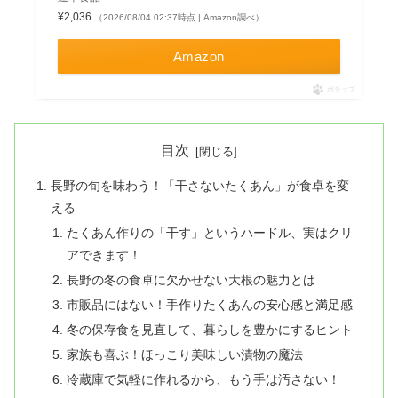
¥2,036
（2026/08/04 02:37時点 | Amazon調べ）
Amazon
ポチップ
目次
長野の旬を味わう！「干さないたくあん」が食卓を変
える
たくあん作りの「干す」というハードル、実はクリ
アできます！
長野の冬の食卓に欠かせない大根の魅力とは
市販品にはない！手作りたくあんの安心感と満足感
冬の保存食を見直して、暮らしを豊かにするヒント
家族も喜ぶ！ほっこり美味しい漬物の魔法
冷蔵庫で気軽に作れるから、もう手は汚さない！