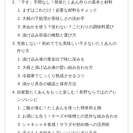
「干す」手間なし！簡単たくあん作りの基本と材料
まずはこれだけ！必要な材料をチェック
大根の下処理が美味しさの決め手
米ぬかを使う？使わない？こだわりの調味料選び
漬け込み容器の種類と選び方
失敗しない！初めてでも美味しい干さないたくあんの
作り方
漬け込み液の黄金比で味に深みを
大根と漬け込み液の賢い組み合わせ方
冷蔵庫でじっくり熟成させるコツ
漬かり具合の確認と保存方法
自家製たくあんをもっと楽しむ！長野ならではのアレ
ンジレシピ
ご飯が進む！たくあんを使った簡単和え物
お酒にも合う！チーズや味噌との意外な組み合わせ
シャキシャキ食感！サラダや炒め物への活用術
子どもも大好き！アレンジおにぎり弁当