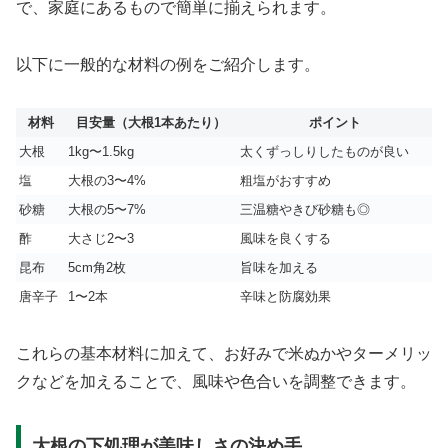
で、家庭にあるもので簡単に揃えられます。
以下に一般的な材料の例をご紹介します。
材料
目安量（大根1本あたり）
ポイント
大根
1kg〜1.5kg
太くずっしりしたものが良い
塩
大根の3〜4%
粗塩がおすすめ
砂糖
大根の5〜7%
三温糖やきび砂糖も◎
酢
大さじ2〜3
風味を良くする
昆布
5cm角2枚
旨味を加える
唐辛子
1〜2本
辛味と防腐効果
これらの基本材料に加えて、お好みで米ぬかやターメリッ
クなどを加えることで、風味や色合いを調整できます。
大根の下処理が美味しさの決め手