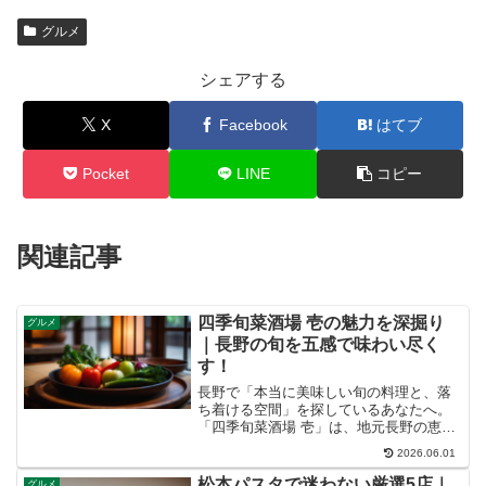
グルメ
シェアする
X
Facebook
はてブ
Pocket
LINE
コピー
関連記事
四季旬菜酒場 壱の魅力を深掘り
グルメ
｜長野の旬を五感で味わい尽く
す！
長野で「本当に美味しい旬の料理と、落
ち着ける空間」を探しているあなたへ。
「四季旬菜酒場 壱」は、地元長野の恵み
を最大限に活かした、まさに隠れ家のよ
2026.06.01
うな名店です。この記事では、壱が提供
する五感で味わう料理の秘密から、特別
松本パスタで迷わない厳選5店｜
グルメ