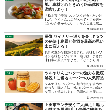
な夜を演出する空間、そ...
地元食材と心ときめく絶品体験を
満喫しよう！
「松本市で美味しいパスタが食べたいけ
れど、たくさんお店があってどこを選べ
ばいいか分からない…」そんな風に感じ
ていませんか？古き良き街並みと豊かな
2026.06.01
自然が融合する松本には、地元の食材を
活かした絶品パスタが味わえる隠れた名
長野 ワイナリー巡りを楽しむ5つ
グルメ
店がたくさんあります。こ...
の秘訣｜絶景と美酒を最高の思い
出に変える！
長野の豊かな自然に囲まれ、美味しいワ
インを味わうワイナリー巡りは、まさに
非日常の贅沢ですよね。「どこから回れ
ばいいの？」「どんなワインがある
2026.06.01
の？」そんな疑問を持つあなたのため
に、この記事では長野ワイナリー巡りの
ツルヤりんごバターの魅力を徹底
グルメ
全貌を徹底解説します。この記事...
解説！ご当地スーパーの人気商品
ツルヤりんごバターの魅力やおすすめの
食べ方、購入方法、他のバターとの違い
を詳しく解説します。信州のお土産にも
最適！
2026.06.01
上田市ランチ安くて大満足！地元
グルメ
が愛する厳選5店｜信州の味覚を