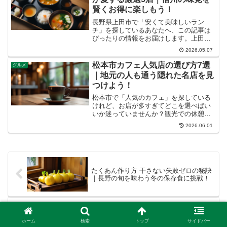
賢くお得に楽しもう！
長野県上田市で「安くて美味しいラン
チ」を探しているあなたへ、この記事は
ぴったりの情報をお届けします。上田の
地で長年愛されてきたお店や、地元の食
2026.05.07
材を活かしたコスパ最強のランチスポッ
トを厳選してご紹介。この記事を読め
松本市カフェ人気店の選び方7選
グルメ
ば、予算内で心もお腹も満たさ...
｜地元の人も通う隠れた名店を見
つけよう！
松本市で「人気のカフェ」を探している
けれど、お店が多すぎてどこを選べばい
いか迷っていませんか？観光での休憩や
日常のひとときを、もっと特別なものに
2026.06.01
したいという気持ち、よく分かります。
この記事では、松本を知り尽くした私
が、地元の人に愛されるカフ...
たくあん作り方 干さない失敗ゼロの秘訣
｜長野の旬を味わう冬の保存食に挑戦！
長野の暮らしに馴染む実践術7選｜地元流
ホーム
検索
トップ
サイドバー
の食と地域交流を楽しもう！