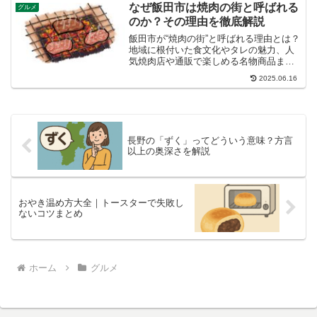
からアク抜き、さらには保存方法まで、
なぜ飯田市は焼肉の街と呼ばれる
グルメ
美味しい栗ご飯を作るための...
のか？その理由を徹底解説
飯田市が“焼肉の街”と呼ばれる理由とは？
地域に根付いた食文化やタレの魅力、人
気焼肉店や通販で楽しめる名物商品まで
徹底解説。
2025.06.16
長野の「ずく」ってどういう意味？方言
以上の奥深さを解説
おやき温め方大全｜トースターで失敗し
ないコツまとめ
ホーム
グルメ