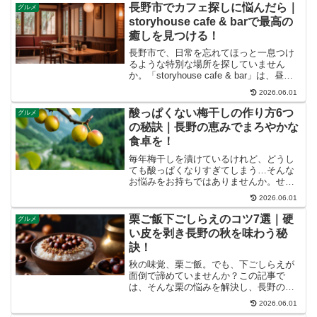
いをサポートします。読み終える頃に
長野市でカフェ探しに悩んだら｜
グルメ
は、あなたの目的にぴったり...
storyhouse cafe & barで最高の
癒しを見つける！
長野市で、日常を忘れてほっと一息つけ
るような特別な場所を探していません
か。「storyhouse cafe & bar」は、昼は
心地よいカフェ、夜は落ち着いたバーと
2026.06.01
して、訪れる人々に非日常の体験を提供
しています。この記事では、お店の魅力
酸っぱくない梅干しの作り方6つ
グルメ
や多...
の秘訣｜長野の恵みでまろやかな
食卓を！
毎年梅干しを漬けているけれど、どうし
ても酸っぱくなりすぎてしまう…そんな
お悩みをお持ちではありませんか。せっ
かくの手作り梅干し、もっとまろやかで
2026.06.01
食べやすい味に仕上げたいと願うのは当
然のことでしょう。この記事では、長野
栗ご飯下ごしらえのコツ7選｜硬
グルメ
の豊かな自然が育む梅の魅...
い皮を剥き長野の秋を味わう秘
訣！
秋の味覚、栗ご飯。でも、下ごしらえが
面倒で諦めていませんか？この記事で
は、そんな栗の悩みを解決し、長野の豊
かな恵みを食卓で楽しむための下ごしら
2026.06.01
え術を徹底解説します。硬い皮の剥き方