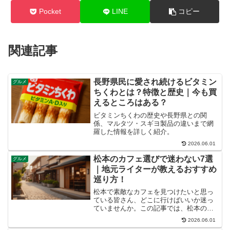
Pocket
LINE
コピー
関連記事
長野県民に愛され続けるビタミン
グルメ
ちくわとは？特徴と歴史｜今も買
えるところはある？
ビタミンちくわの歴史や長野県との関
係、マルタツ・スギヨ製品の違いまで網
羅した情報を詳しく紹介。
2026.06.01
松本のカフェ選びで迷わない7選
グルメ
｜地元ライターが教えるおすすめ
巡り方！
松本で素敵なカフェを見つけたいと思っ
ている皆さん、どこに行けばいいか迷っ
ていませんか。この記事では、松本の魅
力的なカフェを厳選してご紹介し、あな
2026.06.01
たの旅や日常を彩る特別な一杯との出会