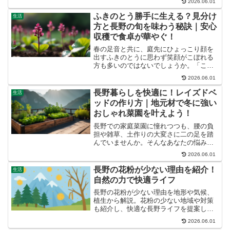
2026.06.01
ーパー選びのポイントを知りたい方も多
いはずです。この記事を読めば、あなた
ふきのとう勝手に生える？見分け
生活
のライフスタイルにぴった...
方と長野の旬を味わう秘訣｜安心
収穫で食卓が華やぐ！
春の足音と共に、庭先にひょっこり顔を
出すふきのとうに思わず笑顔がこぼれる
方も多いのではないでしょうか。「この
ふきのとう、食べられるのかな？」「ど
2026.06.01
うやって調理したらいいの？」そんな疑
問をお持ちのあなたへ、この記事では長
長野暮らしを快適に！レイズドベ
生活
野の食と暮らしに精通した...
ッドの作り方｜地元材で冬に強い
おしゃれ菜園を叶えよう！
長野での家庭菜園に憧れつつも、腰の負
担や雑草、土作りの大変さに二の足を踏
んでいませんか。そんなあなたの悩みを
解決し、長野の厳しい気候にも負けない
2026.06.01
のが「レイズドベッド」です。この記事
では、長野の自然と調和するレイズドベ
長野の花粉が少ない理由を紹介！
生活
ッドの作り方を、初心者の...
自然の力で快適ライフ
長野の花粉が少ない理由を地形や気候、
植生から解説。花粉の少ない地域や対策
も紹介し、快適な長野ライフを提案しま
す。
2026.06.01