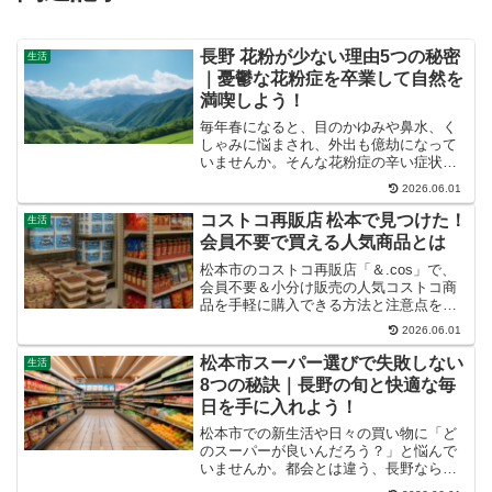
長野 花粉が少ない理由5つの秘密
生活
｜憂鬱な花粉症を卒業して自然を
満喫しよう！
毎年春になると、目のかゆみや鼻水、く
しゃみに悩まされ、外出も億劫になって
いませんか。そんな花粉症の辛い症状に
終止符を打ちたいと願うあなたへ、長野
2026.06.01
県が「花粉が少ない」と言われる理由を
詳しく解説します。この記事を読めば、
コストコ再販店 松本で見つけた！
生活
なぜ長野が花粉症に優しい...
会員不要で買える人気商品とは
松本市のコストコ再販店「＆.cos」で、
会員不要＆小分け販売の人気コストコ商
品を手軽に購入できる方法と注意点をわ
かりやすく解説します。
2026.06.01
松本市スーパー選びで失敗しない
生活
8つの秘訣｜長野の旬と快適な毎
日を手に入れよう！
松本市での新生活や日々の買い物に「ど
のスーパーが良いんだろう？」と悩んで
いませんか。都会とは違う、長野ならで
はの食材の豊富さや、地域に密着したス