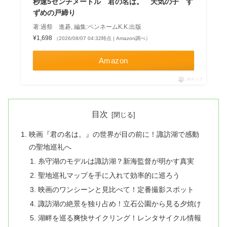
秒速5センチメートル 君の名は。 天気の子 す
ずめの戸締り
著:過祭 進碁, 編集:ペンネームK.K.出版
¥1,698
（2026/08/07 04:32時点 | Amazon調べ）
Amazon
ポチップ
目次
映画『君の名は。』の世界が目の前に！諏訪湖で感動
の聖地巡礼へ
糸守湖のモデルは諏訪湖？新海監督が明かす真実
聖地巡礼マップを手に入れて効率的に巡ろう
映画のワンシーンと見比べて！定番撮影スポット
諏訪湖の絶景を独り占め！立石公園から見る夕焼け
湖畔を巡る爽快サイクリング！レンタサイクル情報