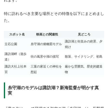
れます。
特に訪れるべき主要な場所とその特徴を以下にまとめまし
た。
スポット名
映画との関連性
見どころ
諏訪湖と街並みの絶景、夕
立石公園
糸守湖の俯瞰図モデル
焼け
諏訪湖畔（遊歩
街の風景や湖の描写
散策、サイクリング、初島
道）
諏訪大社上社本
三葉の家近くの神社を
厳かな雰囲気、歴史的建造
宮
想起
物
糸守湖のモデルは諏訪湖？新海監督が明かす真
実