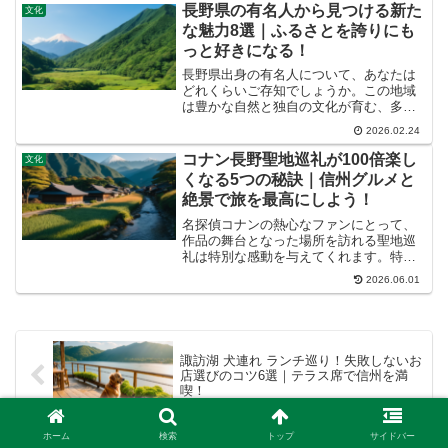
では、「かんます」方言の正しい意味や
長野県の有名人から見つける新た
文化
使い方を深掘りし、長野の生...
な魅力8選｜ふるさとを誇りにも
っと好きになる！
長野県出身の有名人について、あなたは
どれくらいご存知でしょうか。この地域
は豊かな自然と独自の文化が育む、多種
多様な才能の宝庫として知られていま
2026.02.24
す。この記事では、長野県が誇るスター
たちの分野を深く掘り下げ、彼らを育ん
コナン長野聖地巡礼が100倍楽し
文化
だ地域の魅力と、地元愛あふ...
くなる5つの秘訣｜信州グルメと
絶景で旅を最高にしよう！
名探偵コナンの熱心なファンにとって、
作品の舞台となった場所を訪れる聖地巡
礼は特別な感動を与えてくれます。特に
「県警の闇」編などで登場する長野県
2026.06.01
は、大和敢助警部や上原由衣警部補など
個性豊かなキャラクターたちの活躍の舞
台として、多くのファンの心...
諏訪湖 犬連れ ランチ巡り！失敗しないお
店選びのコツ6選｜テラス席で信州を満
喫！
ホーム
検索
トップ
サイドバー