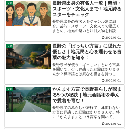
じている方もいらっしゃるかもしれませ
長野県出身の有名人一覧｜芸能・
文化
ん。この記事では、長野の食...
スポーツ・文化人まで！地元誇る
スターをチェック
長野県出身の有名人をジャンル別に紹
介。芸能・スポーツ・文化人まで幅広く
まとめ、地元の魅力と注目人物を解説し
ます。
2026.06.01
長野の「ばっちい方言」に隠れた
文化
優しさ｜地元民と心を通わせる言
葉の魅力を知る！
長野県民が使う「ばっちい」という言葉
を聞いて、少し戸惑った経験はありませ
んか？標準語とは異なる響きを持つこの
方言には、実は長野ならではの温かさや
2026.06.01
地域性が込められています。この記事で
は、「ばっちい」の本当の意味から、長
かんます方言で長野暮らしが深ま
文化
野の豊かな方言文化、そし...
る5つの秘訣｜地元会話術を学ん
で愛着を育む！
長野県での暮らしや旅行で、耳慣れない
方言に戸惑った経験はありませんか。特
に「かんます」という言葉を聞いて、
「どういう意味だろう？」と疑問に感じ
2026.06.01
た方もいるかもしれませんね。この記事