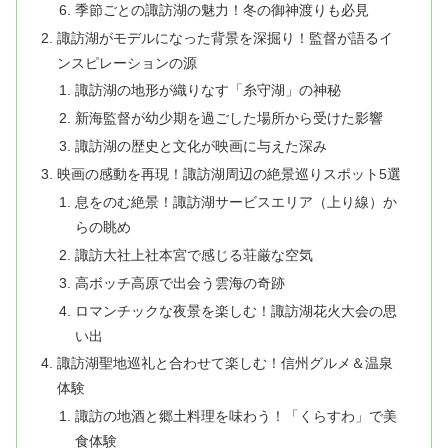
季節ごとの諏訪湖の魅力！冬の御神渡りも必見
諏訪湖がモデルになった背景を深掘り！監督が語るイ
ンスピレーションの源
諏訪湖の地形が織りなす「糸守湖」の神秘
新海監督が幼少期を過ごした場所から受けた影響
諏訪湖の歴史と文化が映画に与えた深み
映画の感動を再現！諏訪湖周辺の絶景巡りスポット5選
息をのむ絶景！諏訪湖サービスエリア（上り線）か
らの眺め
諏訪大社上社本宮で感じる荘厳な空気
高ボッチ高原で出会う雲海の奇跡
ロマンチックな夜景を楽しむ！諏訪湖花火大会の思
い出
諏訪湖聖地巡礼と合わせて楽しむ！信州グルメ＆温泉
体験
諏訪の地酒と郷土料理を味わう！「くらすわ」で美
食体験