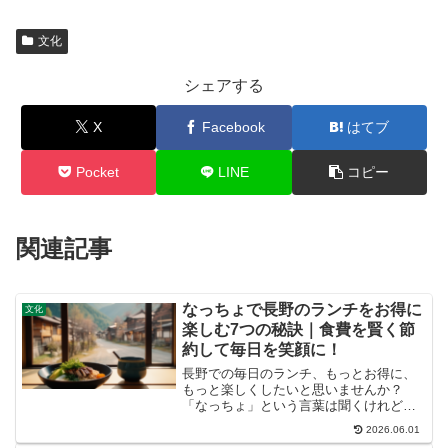
文化
シェアする
X
Facebook
はてブ
Pocket
LINE
コピー
関連記事
なっちょで長野のランチをお得に
文化
楽しむ7つの秘訣｜食費を賢く節
約して毎日を笑顔に！
長野での毎日のランチ、もっとお得に、
もっと楽しくしたいと思いませんか？
「なっちょ」という言葉は聞くけれど、
具体的にどんなサービスなのか、どうす
2026.06.01
れば最大限に活用できるのか、疑問に感