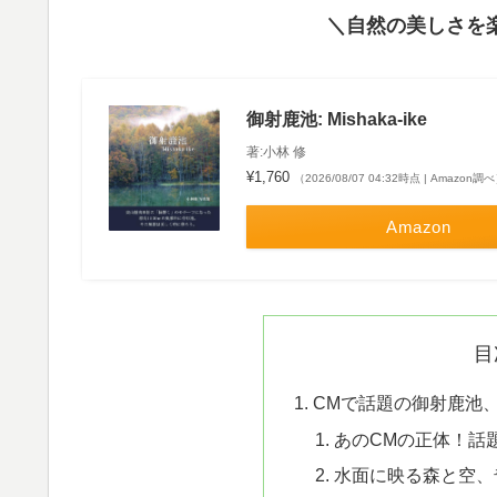
＼自然の美しさを
御射鹿池: Mishaka-ike
著:小林 修
¥1,760
（2026/08/07 04:32時点 | Amazon調
Amazon
目
CMで話題の御射鹿池
あのCMの正体！話
水面に映る森と空、