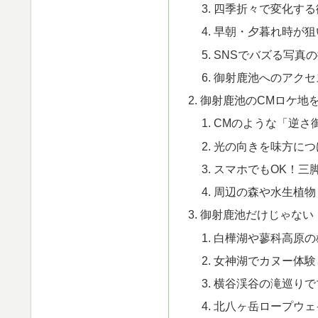
四季折々で変化する
早朝・夕暮れ時が狙
SNSでバズる写真
御射鹿池へのアクセ
御射鹿池のCMロケ地
CMのような「逆さ
光の向きを味方につ
スマホでもOK！三
周辺の森や水生植物
御射鹿池だけじゃない
白樺湖や蓼科高原の
女神湖でカヌー体験
横谷渓谷の滝巡りで
北八ヶ岳ロープウェ