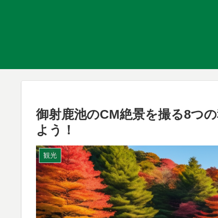
御射鹿池のCM絶景を撮る8つ
よう！
観光