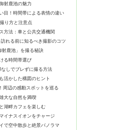
御射鹿池の魅力
い目！時間帯による表情の違い
の撮り方と注意点
ス方法：車と公共交通機関
を訪れる前に知るべき撮影のコツ
御射鹿池」を撮る秘訣
ける時間帯選び
脚なしでブレずに撮る方法
も活かした構図のヒント
！周辺の感動スポットを巡る
雄大な自然を満喫
と湖畔カフェを楽しむ
マイナスイオンをチャージ
イで空中散歩と絶景パノラマ