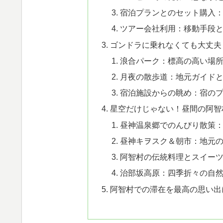
宿泊プランとのセット購入
ツアー会社利用：移動手段
ゴンドラに乗れなくても大丈夫
浪合パーク：標高の高い場
月夜の散歩道：地元ガイド
宿泊施設からの眺め：宿の
星空だけじゃない！昼間の阿智
昼神温泉郷でのんびり散策
昼神キヲスク＆朝市：地元
阿智村の伝統料理とスイー
治部坂高原：四季折々の自
阿智村での滞在を最高の思い出