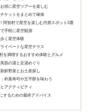
：お得に星空ツアーを楽しむ
とチケットをまとめて確保
！阿智村で星空を楽しむ代替スポット3選
所で手軽に星空観測
と歩く星空体験
プライベートな星空テラス
村を満喫するおすすめ体験とグルメ
：美肌の湯と足湯めぐり
の新鮮野菜とお土産探し
ツ：朴葉寿司や五平餅を味わう
然とアクティビティ
にするための最終アドバイス