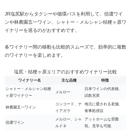
JR塩尻駅からタクシーや循環バスを利用して、信濃ワイ
ンや林農園五一ワイン、シャトー・メルシャン桔梗ヶ原ワ
イナリーを巡るのがおすすめです。
各ワイナリー間の移動も比較的スムーズで、効率的に複数
のワイナリーを楽しめます。
塩尻・桔梗ヶ原エリアのおすすめワイナリー比較
ワイナリー名
主な品種
特徴
シャトー・メルシャン桔梗
日本ワインの代表格、
メルロー
ヶ原ワイナリー
試飲充実
コンコード、ナ
地元に愛される老舗、
林農園五一ワイン
イアガラ
食事処併設
メルロー、シャ
アットホームな雰囲
信濃ワイン
ルドネ
気、見学も可能