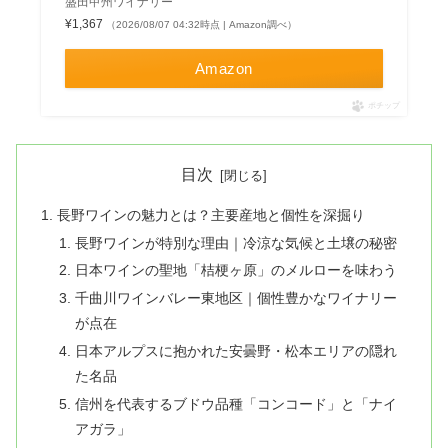
盛田甲州ワイナリー
¥1,367
（2026/08/07 04:32時点 | Amazon調べ）
Amazon
ポチップ
目次
長野ワインの魅力とは？主要産地と個性を深掘り
長野ワインが特別な理由｜冷涼な気候と土壌の秘密
日本ワインの聖地「桔梗ヶ原」のメルローを味わう
千曲川ワインバレー東地区｜個性豊かなワイナリー
が点在
日本アルプスに抱かれた安曇野・松本エリアの隠れ
た名品
信州を代表するブドウ品種「コンコード」と「ナイ
アガラ」