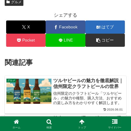
グルメ
シェアする
X
Facebook
はてブ
Pocket
LINE
コピー
関連記事
ツルヤビールの魅力を徹底解説｜
グルメ
信州限定クラフトビールの世界
信州限定のクラフトビール「ツルヤビー
ル」の魅力や種類、購入方法、おすすめ
の楽しみ方をわかりやすく解説します。
2026.06.01
松本のカフェ選びで迷わない7選
グルメ
｜地元ライターが教えるおすすめ
ホーム
検索
トップ
サイドバー
巡り方！