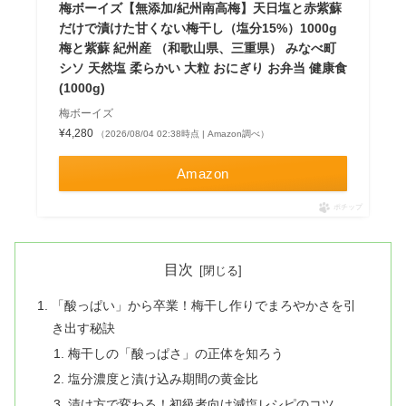
梅ボーイズ【無添加/紀州南高梅】天日塩と赤紫蘇
だけで漬けた甘くない梅干し（塩分15%）1000g
梅と紫蘇 紀州産 （和歌山県、三重県） みなべ町
シソ 天然塩 柔らかい 大粒 おにぎり お弁当 健康食
(1000g)
梅ボーイズ
¥4,280
（2026/08/04 02:38時点 | Amazon調べ）
Amazon
ポチップ
目次
「酸っぱい」から卒業！梅干し作りでまろやかさを引
き出す秘訣
梅干しの「酸っぱさ」の正体を知ろう
塩分濃度と漬け込み期間の黄金比
漬け方で変わる！初級者向け減塩レシピのコツ