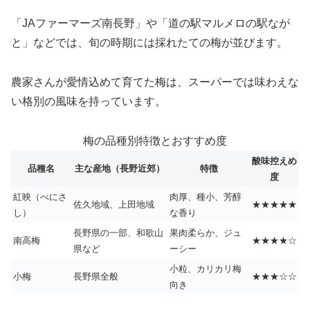
「JAファーマーズ南長野」や「道の駅マルメロの駅なが
と」などでは、旬の時期には採れたての梅が並びます。
農家さんが愛情込めて育てた梅は、スーパーでは味わえな
い格別の風味を持っています。
梅の品種別特徴とおすすめ度
酸味控えめ
品種名
主な産地（長野近郊）
特徴
度
紅映（べにさ
肉厚、種小、芳醇
佐久地域、上田地域
★★★★★
し）
な香り
長野県の一部、和歌山
果肉柔らか、ジュ
南高梅
★★★★☆
県など
ーシー
小粒、カリカリ梅
小梅
長野県全般
★★★☆☆
向き