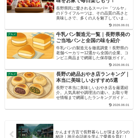
味をお家で毎日楽しもう！
長野県民に愛されるスーパー「ツルヤ」
のドライフルーツは、その品質の高さと
美味しさで、多くの人を魅了していま
す。「どこで買えるの？」「どんな種類
2026.06.01
があるの？」と気になっている方も多い
のではないでしょうか。この記事では、
牛乳パン製造元一覧｜長野県発の
グルメ
ツルヤドライフルーツの購入...
ご当地パンと全国の味を紹介
牛乳パンの製造元を徹底調査！長野県の
老舗ベーカリー12選から全国の企業、コ
ンビニ商品まで網羅した保存版ガイド。
2026.06.01
長野の絶品おやき店ランキング｜
グルメ
本当に美味しいおすすめ5選
長野で本当に美味しいおやき店を厳選紹
介。人気具材や調理法の違い、お取り寄
せ情報まで網羅したランキングガイドで
す
2026.06.01
かんます方言で長野暮らしが深まる5つの
秘訣｜地元会話術を学んで愛着を育む！