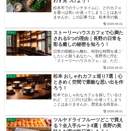
わず見つけよう！
松本市でのランチタイムに、どのカフェ
を選べば良いか迷ってしまうことはあり
ませんか。この記事では、松本市の魅力
あふれるカフェの中から、あなたの目的
2026.06.01
や気分にぴったりの一軒を見つけるため
のヒントと、おすすめの選び方をプロの
ストーリーハウスカフェで心満た
グルメ
視点からご紹介します。読...
される5つの理由｜長野の日常を
彩る癒しの秘密を知ろう！
日常の喧騒から離れ、特別な時間を過ご
したいと願うあなたへ。長野市に佇む
「ストーリーハウスカフェ」は、ただの
カフェではなく、訪れるたびに新しい物
2026.06.01
語が生まれるような、心温まる空間で
す。この記事では、ストーリーハウスカ
松本 おしゃれカフェ巡り7選｜心
グルメ
フェの魅力からおすすめメニュ...
ときめく空間で素敵な思い出を作
ろう！
松本でおしゃれなカフェを探しているけ
れど、どこに行けば良いか迷ってしまう
ことはありませんか。歴史ある街並みに
溶け込むレトロな空間から、モダンで洗
2026.06.01
練された最新スポットまで、松本には魅
力的なカフェがたくさんあります。この
ツルヤドライフルーツどこで買え
グルメ
記事を読めば、あなたの気...
る？全入手ルート4選｜長野の美