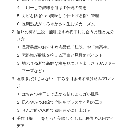
土用干しで酸味を飛ばす伝統の知恵
カビを防ぎつつ美味しく仕上げる衛生管理
長期熟成がまろやかさを生むメカニズム
信州の梅が主役！酸味控えめ梅干しに合う品種と見分
け方
長野県産のおすすめ梅品種「紅映」や「南高梅」
完熟梅が酸味を抑える理由と見極めポイント
地元直売所で新鮮な梅を見つける楽しさ（JAファー
マーズなど）
塩抜きだけじゃない！甘みを引き出す漬け込みアレン
ジ
はちみつ梅干しで広がる甘じょっぱい世界
昆布やかつお節で旨味をプラスする和の工夫
りんご酢や米酢で風味豊かに仕上げる
手作り梅干しをもっと美味しく！地元長野の活用アイ
デア