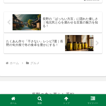
長野の「ばっちい方言」に隠れた優しさ
｜地元民と心を通わせる言葉の魅力を知
る！
たくあん作り「干さない」レシピ7選｜長
野の旬大根で冬の食卓を豊かにする！
ホーム
グルメ
長野の食と暮らし手帖
運営者情報
お問い合わせフォーム
ホーム
検索
トップ
サイドバー