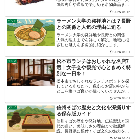
気焼肉店や通販で楽しめる名物商品まで
徹底解説。
2025.06.16
ラーメン大学の発祥地とは？長野
グルメ
との関係と人気の理由に迫る
ラーメン大学の発祥地や長野との関係、
人気の理由までを詳しく解説。地域に根
ざした魅力を多角的に紹介します。
2026.06.01
松本市ランチはおしゃれな名店7
グルメ
選｜女子会や観光で心ときめく特
別な一日を！
松本市でおしゃれなランチスポットを探
しているあなたへ、数あるお店の中から
どこを選べば良いか迷っていませんか？
大切な人とのデートや友人との女子会、
2026.06.01
観光で訪れた際に、記憶に残るような素
敵なランチ体験をしたいですよね。この
信州そばの歴史と文化を深掘りす
グルメ
記事では、松本を知り尽く...
る保存版ガイド
信州そばの歴史や発祥地、伝統製法と現
代の違い、美味しさの理由まで徹底解
説。長野県に根付くそば文化の魅力を学
べます。
2026.06.01