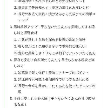
準備万端！大根の下処理と必要な材料リスト
黄金比で失敗知らず！基本の漬け込み液レシピ
長野の家庭で実践！漬け込みから完成までの簡単ス
テップ
風味格段アップ！干さないたくあんを美味しくする隠
し味と長野食材
ご飯が進む！旨味を深める長野の醤油と味噌
香り豊かに！昆布や唐辛子で本格的な味わい
意外な美味しさ！りんごや柚子でアレンジたくあん
保存も安心！自家製たくあんを長持ちさせる秘訣と楽
しみ方
冷蔵庫で賢く保存！美味しさキープのポイント
冷凍保存も可能！長期保存でいつでも楽しめる
長野の食卓を豊かに！たくあんを使ったアレンジ料
理
手軽に楽しむ長野の味｜干さないたくあん作りで広が
る食卓！