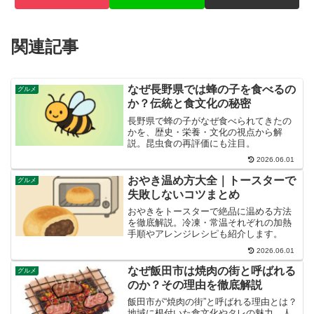
関連記事
なぜ長野県では蜂の子を食べるの
グルメ
か？伝統と食文化の秘密
長野県で蜂の子がなぜ食べられてきたの
かを、歴史・栄養・文化の視点から解
説。昆虫食の再評価にも注目。
2026.06.01
おやき温め方大全｜トースターで
グルメ
失敗しないコツまとめ
おやきをトースターで絶品に温める方法
を徹底解説。冷凍・常温それぞれの加熱
手順やアレンジレシピも紹介します。
2026.06.01
なぜ飯田市は焼肉の街と呼ばれる
グルメ
のか？その理由を徹底解説
飯田市が“焼肉の街”と呼ばれる理由とは？
地域に根付いた食文化やタレの魅力、人