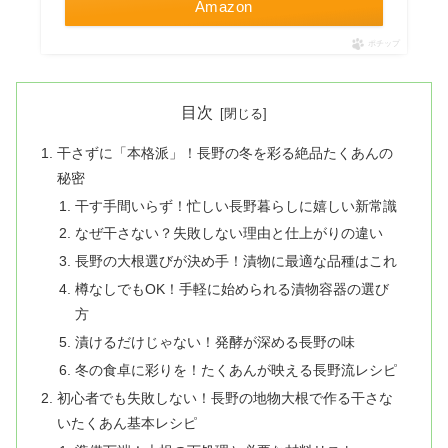
Amazon
ポチップ
目次
干さずに「本格派」！長野の冬を彩る絶品たくあんの
秘密
干す手間いらず！忙しい長野暮らしに嬉しい新常識
なぜ干さない？失敗しない理由と仕上がりの違い
長野の大根選びが決め手！漬物に最適な品種はこれ
樽なしでもOK！手軽に始められる漬物容器の選び
方
漬けるだけじゃない！発酵が深める長野の味
冬の食卓に彩りを！たくあんが映える長野流レシピ
初心者でも失敗しない！長野の地物大根で作る干さな
いたくあん基本レシピ