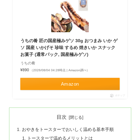
うちの肴 匠の国産極みゲソ 30g おつまみ いか ゲ
ソ 国産 いかげそ 珍味 するめ 焼きいか スナック
お菓子 (通常パック, 国産極みゲソ)
うちの肴
¥890
（2026/08/04 04:28時点 | Amazon調べ）
Amazon
ポチップ
目次
おやきをトースターでおいしく温める基本手順
トースターで温めるメリットとは