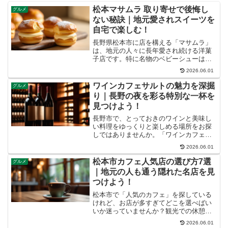
松本マサムラ 取り寄せで後悔し
グルメ
ない秘訣｜地元愛されスイーツを
自宅で楽しむ！
長野県松本市に店を構える「マサムラ」
は、地元の人々に長年愛され続ける洋菓
子店です。特に名物のベビーシューは、
その優しい甘さと口どけで、多くの人を
2026.06.01
魅了してきました。この記事では、遠方
に住んでいてもマサムラの絶品スイーツ
ワインカフェサルトの魅力を深掘
グルメ
を楽しめる「お取り寄せ」...
り｜長野の夜を彩る特別な一杯を
見つけよう！
長野市で、とっておきのワインと美味し
い料理をゆっくりと楽しめる場所をお探
しではありませんか。「ワインカフェサ
ルト」は、洗練された空間でソムリエ厳
2026.06.01
選のワインと信州の恵みを活かした料理
が堪能できる、まさに大人の隠れ家で
松本市カフェ人気店の選び方7選
グルメ
す。この記事では、サルトの...
｜地元の人も通う隠れた名店を見
つけよう！
松本市で「人気のカフェ」を探している
けれど、お店が多すぎてどこを選べばい
いか迷っていませんか？観光での休憩や
日常のひとときを、もっと特別なものに
2026.06.01
したいという気持ち、よく分かります。