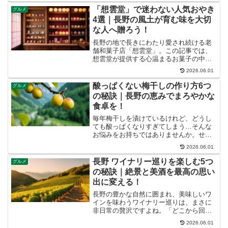
この記事では、松本を知り尽くした私
「想雲堂」で迷わない人気おやき
グルメ
が、地元の人に愛されるカフ...
4選｜長野の風土が育む味を大切
な人へ贈ろう！
長野の地で長きにわたり愛され続ける老
舗和菓子店「想雲堂」。この記事では、
想雲堂が提供する心温まるお菓子の中で
も、特に地元の人々に親しまれる「おや
2026.06.01
き」に焦点を当て、その深い魅力と選ぶ
ポイントを徹底解説します。この記事を
酸っぱくない梅干しの作り方6つ
グルメ
読み終える頃には、長野の...
の秘訣｜長野の恵みでまろやかな
食卓を！
毎年梅干しを漬けているけれど、どうし
ても酸っぱくなりすぎてしまう…そんな
お悩みをお持ちではありませんか。せっ
かくの手作り梅干し、もっとまろやかで
2026.06.01
食べやすい味に仕上げたいと願うのは当
然のことでしょう。この記事では、長野
長野 ワイナリー巡りを楽しむ5つ
グルメ
の豊かな自然が育む梅の魅...
の秘訣｜絶景と美酒を最高の思い
出に変える！
長野の豊かな自然に囲まれ、美味しいワ
インを味わうワイナリー巡りは、まさに
非日常の贅沢ですよね。「どこから回れ
ばいいの？」「どんなワインがある
2026.06.01
の？」そんな疑問を持つあなたのため