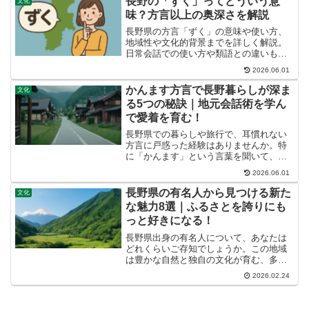
長野の「ずく」ってどういう意
文化
正確な意味から、日常での...
味？方言以上の奥深さを解説
長野県の方言「ずく」の意味や使い方、
地域性や文化的背景までを詳しく解説。
日常会話での使い方や類語との違いも紹
介。
2026.06.01
かんます方言で長野暮らしが深ま
文化
る5つの秘訣｜地元会話術を学ん
で愛着を育む！
長野県での暮らしや旅行で、耳慣れない
方言に戸惑った経験はありませんか。特
に「かんます」という言葉を聞いて、
「どういう意味だろう？」と疑問に感じ
2026.06.01
た方もいるかもしれませんね。この記事
では、「かんます」方言の正しい意味や
長野県の有名人から見つける新た
文化
使い方を深掘りし、長野の生...
な魅力8選｜ふるさとを誇りにも
っと好きになる！
長野県出身の有名人について、あなたは
どれくらいご存知でしょうか。この地域
は豊かな自然と独自の文化が育む、多種
多様な才能の宝庫として知られていま
2026.02.24
す。この記事では、長野県が誇るスター
たちの分野を深く掘り下げ、彼らを育ん
だ地域の魅力と、地元愛あふ...