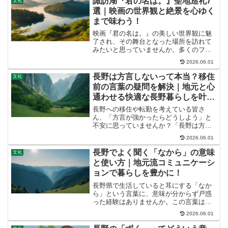
諏訪湖『君の名は。』聖地巡礼7
文化
選｜映画の世界観と絶景を心ゆく
まで味わう！
映画『君の名は。』の美しい世界観に魅
了され、その舞台となった場所を訪れて
みたいと思っていませんか。多くのファ
ンを惹きつける「糸守湖」のモデルとさ
2026.06.01
れる諏訪湖は、まさに感動を呼ぶ絶景の
宝庫です。この記事では、諏訪湖での聖
長野は方言しないって本当？移住
文化
地巡礼を最大限に楽しむた...
前の言葉の疑問を解決｜地元と心
通わせる快適な長野暮らしを叶え
よう！
長野への移住や転勤を考えている皆さ
ん、「方言が強かったらどうしよう」と
不安に思っていませんか？「長野は方言
がないって聞くけど本当？」そんな疑問
2026.06.01
をお持ちの方も多いかもしれません。こ
の記事では、長野の言葉のリアルな実情
長野でよく聞く「なから」の意味
文化
と、地元の人と円滑にコミュ...
と使い方｜地元流コミュニケーシ
ョンで暮らしを豊かに！
長野県で生活していると耳にする「なか
ら」という言葉に、意味が分からず戸惑
った経験はありませんか。この言葉は、
一見すると共通語のようでいて、実は長
2026.06.01
野県特有のニュアンスを持つ興味深い表
現なのです。この記事では「なから」の