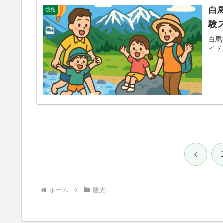
白
観光
験
白馬
イド
前
へ
ホーム
観光