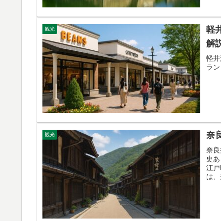
軽
観光
解
軽井
ラン
奈
観光
奈良
史あ
江戸
は、