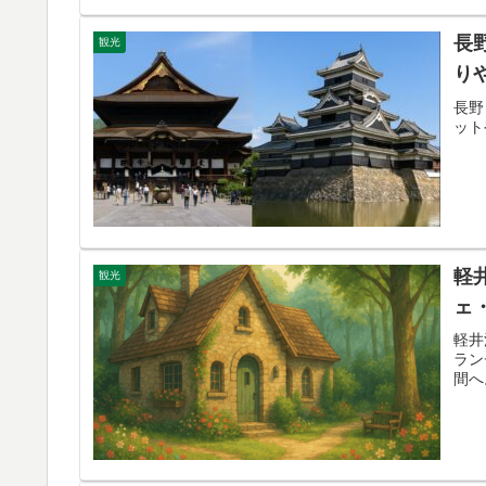
長
観光
り
長野
ット
軽
観光
ェ
軽井
ラン
間へ