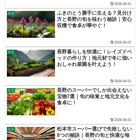
2026.06.01
ふきのとう勝手に生える？見分け
生活
方と長野の旬を味わう秘訣｜安心
収穫で食卓が華やぐ！
2026.06.01
長野暮らしを快適に！レイズドベ
生活
ッドの作り方｜地元材で冬に強い
おしゃれ菜園を叶えよう！
2026.06.01
長野のスーパーでしか出会えない
生活
宝物7選｜旬の味覚と地元文化を
食卓に！
2026.06.01
松本市スーパー選びで失敗しない
生活
8つの秘訣｜長野の旬と快適な毎