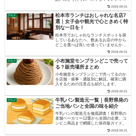
グルメ・お土産情報も紹介。旅行や贈り
2026.06.01
物の参考にもぴったり！
松本市ランチはおしゃれな名店7
グルメ
選｜女子会や観光で心ときめく特
別な一日を！
松本市でおしゃれなランチスポットを探
しているあなたへ、数あるお店の中から
どこを選べば良いか迷っていませんか？
大切な人とのデートや友人との女子会、
2026.06.01
観光で訪れた際に、記憶に残るような素
敵なランチ体験をしたいですよね。この
小布施堂モンブランどこで売って
グルメ
記事では、松本を知り尽く...
る？販売場所まとめ
小布施堂モンブランどこで売ってるのか
を店舗・催事・通販別に解説。確実に購
入するための注意点も紹介します。
2026.06.01
牛乳パン製造元一覧｜長野県発の
グルメ
ご当地パンと全国の味を紹介
牛乳パンの製造元を徹底調査！長野県の
老舗ベーカリー12選から全国の企業、コ
ンビニ商品まで網羅した保存版ガイド。
2026.06.01