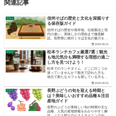
関連記事
信州そばの歴史と文化を深掘りす
グルメ
る保存版ガイド
信州そばの歴史や発祥地、伝統製法と現
代の違い、美味しさの理由まで徹底解
説。長野県に根付くそば文化の魅力を学
べます。
2026.06.01
松本ランチカフェ厳選7選｜観光
グルメ
も地元気分も満喫する理想の過ご
し方を見つけよう！
松本でのランチタイム、どこに行こうか
迷っていませんか？観光で訪れた方も、
地元で新たなカフェを探している方も、
せっかくなら美味しいだけでなく、心に
2026.06.01
残る素敵な時間を過ごしたいですよね。
この記事では、松本を知り尽くした私
長野ぶどうの旬を迎える時期と
グルメ
が、あなたにぴったりのカフ...
は？美味しいおすすめ品種＆注目
産地ガイド
長野のぶどうが美味しい旬の時期や主な
品種、人気の産地情報をわかりやすく解
説。ぶどう狩りのベストタイミングや、