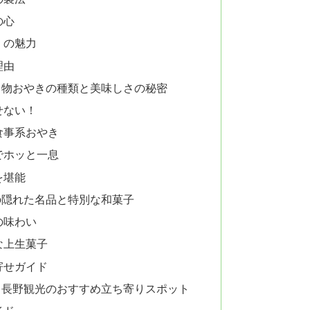
の心
」の魅力
理由
名物おやきの種類と美味しさの秘密
せない！
食事系おやき
でホッと一息
を堪能
の隠れた名品と特別な和菓子
の味わい
な上生菓子
寄せガイド
｜長野観光のおすすめ立ち寄りスポット