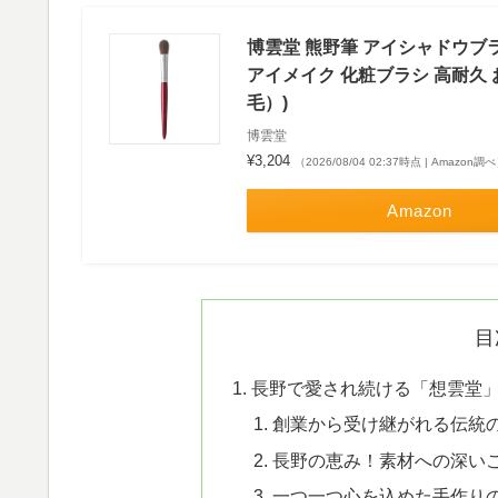
博雲堂 熊野筆 アイシャドウブ
アイメイク 化粧ブラシ 高耐久
毛）)
博雲堂
¥3,204
（2026/08/04 02:37時点 | Amazon調
Amazon
目
長野で愛され続ける「想雲堂
創業から受け継がれる伝統
長野の恵み！素材への深い
一つ一つ心を込めた手作り